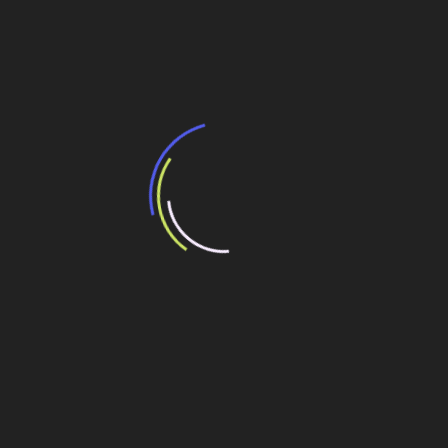
Navegação
Orçamento para 2012 estima receita bruta de
R$ 2,2 trilhões
de
Post
Obras e tecnologias serão destaque na publicação
eletrônica
Veja também