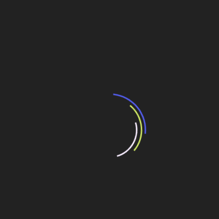
Santa Catarina, por intermédio da SC Par Porto de
Imbituba.
Entre as obras previstas para o porto está o processo de
dragagem esperado para o primeiro semestre de 2013.
As ordens de serviços para dragagem do Porto de
Imbituba e construção do novo acesso devem ser
assinadas em até dois meses.
Avaliada em R$ 40 milhões, a obra no canal aumentará de
2 m ou 3 m a profundidade. Atualmente, o canal tem 15 m
de profundidade e os berços medem 12 m. Com isso a
bacia de evolução, que tem atualmente 450 m, passará a
ter um raio de 600 m.
Ao todo, as obras de dragagem estão sendo realizadas
com investimentos da Secretaria Especial de Portos
(SEP) de US$ 18 milhões (R$ 36,15 milhões), mais uma