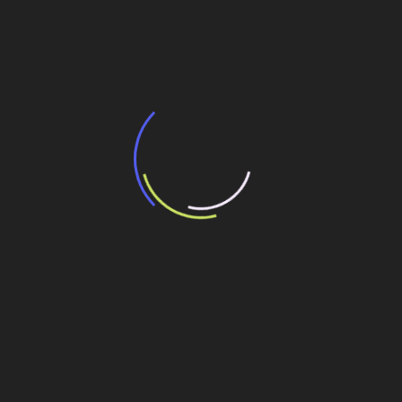
BNDES e Ministério das Cidades projetam
potencial de expansão de linhas de
transporte coletivo da Baixada Santista
13 de julho de 2026
“Incerteza jurídica” adia homologação do
resultado de leilão de reserva