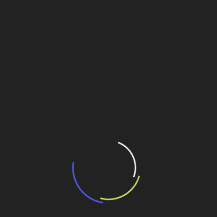
“Incerteza jurídica” adia homologação do
resultado de leilão de reserva
15 de maio de 2026