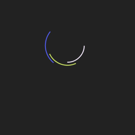
potencial de expansão de linhas de
transporte coletivo da Baixada Santista
13 de julho de 2026
“Incerteza jurídica” adia homologação do
resultado de leilão de reserva
15 de maio de 2026