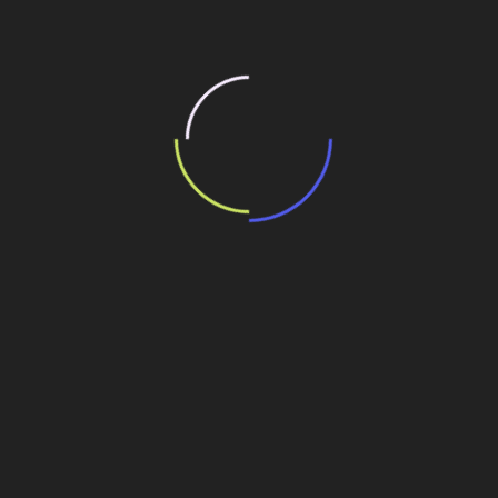
movimentos que se opõem a construção. Porém, vamos
investir R$ 350 milhões somente na melhoria da
infraestrutura da região, com saneamento básico,
educação, no incentivo à piscicultura, reforma do
patrimônio cultural na região, criação de hospitais, saúde
e outras ações”, esclarece.
Segurança e infraestrutura
A Eletronuclear prevê a construção de pequenos portos
para que na possibilidade de acontecer algum acidente, a
população possa se retirar rapidamente pelo mar.
A Eletronuclear admite a dificuldade de uma possível rota
de fuga pelas estradas da região. “Nós não podemos
intervir, não é atribuição da Eletronuclear recuperar
estradas. Tem um órgão governamental para realizar isso.