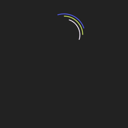
Leia Também:
Intervenção urbana radical
Estrutura metálica “radical” de 283 m de altura é
montada em apenas 10 meses
OHL encara o desafio de recuperar estradas no
Brasil
O impacto positivo das concessões rodoviárias
Rodovias
Navegação
Investir R$ 16,7 bi em Rodovias Federais
de
O sucesso dos investidores privados