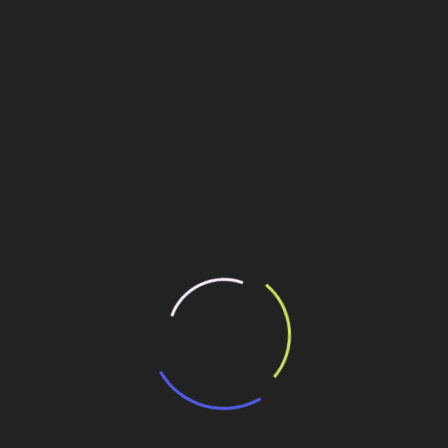
ptyline.html
á reabilitar e expandir a rodovia através de um contrato de
ruída há 55 anos.
os.
dex.html
 construção seja
ilhe esse conteúdo