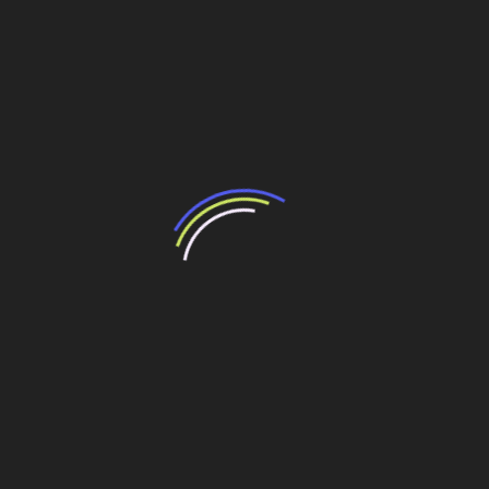
BNDES e Ministério das Cidades projetam
potencial de expansão de linhas de
transporte coletivo da Baixada Santista
13 de julho de 2026