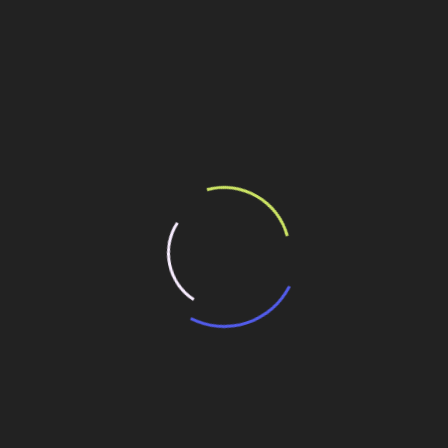
a de Melhor de Centro de Saúde pela ENR – Engineering
ilhe esse conteúdo
a. Iguaçu de café solúvel
 capacidade produtiva
gia hidrossolar com produção de hidrogênio verde
r – Implemento Coveador.