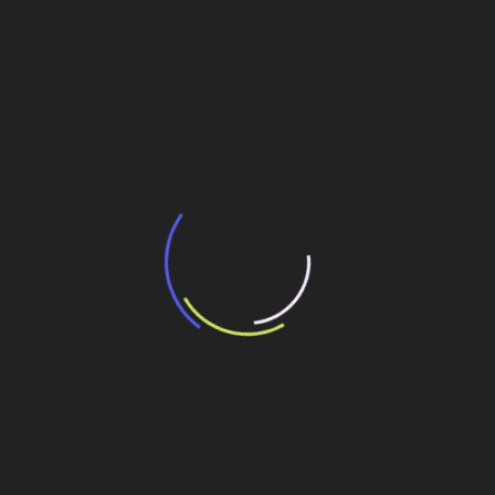
BNDES e Ministério das Cidades projetam
potencial de expansão de linhas de
transporte coletivo da Baixada Santista
13 de julho de 2026