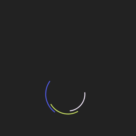
BNDES e Ministério das Cidades projetam
potencial de expansão de linhas de
transporte coletivo da Baixada Santista
13 de julho de 2026