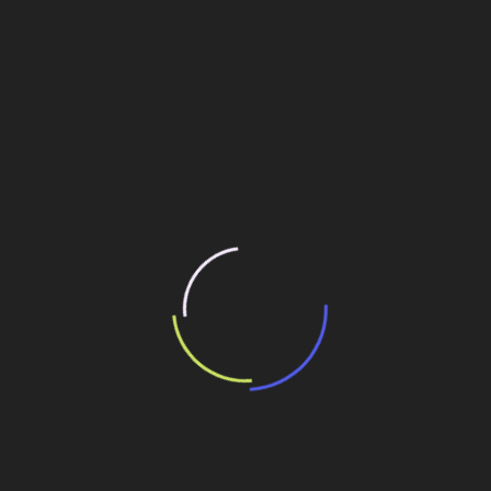
Porém, o projeto de US$ 500 milhões teve que disputar
espaço com outras fontes de energia mais competitivas
e o ceticismo da população para se firmar. No entanto, o
seu estabelecimento em uma das regiões com mais
florestas do país e uma bem sucedida parceria com o
governo local permitiram que o empreendimento
prosperasse.
A American Renewables está construindo a unidade de
biomassa em Gainesville, Flórida, considerada por
analistas como a “Arábia Saudita da madeira”. Apesar dos
recursos disponíveis, muitas empresas de energia
renovável no passado tentaram atuar na região, sem
sucesso.
Gainesville Regional Utilities (empresa pública de
serviços essenciais) selecionou a American Renewables