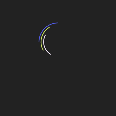
Leia Também:
Recuperação passa pelo setor da construção,
avalia economista
Setor de logística do País passa por
consolidação
Indústria de máquinas para construção:
executivos projetam retomada, inovação e
novas oportunidades no Brasil
Retomada de produção com cautela pelo setor
siderúrgico
Padrão
Navegação
Aeroportos devem receber R$ 6 bi em obras