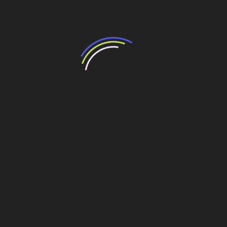
representando quase 3 mil km de linhas – o sistema
próprio da empresa, antes dos leilões, não alcançava 2
mil
km.
Imagem aérea feita no período de instalação do canteiro de obras da UHE Colíder, que está sendo
construída no rio Teles Pires, no norte do Mato Grosso
Fonte: Revista O Empreiteiro
Compartilhe esse conteúdo
Leia Também: