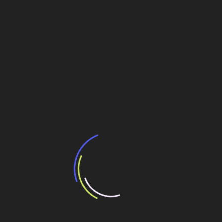
lojas
Assaí projeta 123 lojas novas em 5 anos —
investindo R$ 7 bi
Tietê Plaza abriga 214 lojas em estrutura pronta
para ser ampliada
Navegação
RS: Governo federal anuncia obras da Rodovia
do Parque para agosto
de
Post
Verba de cerca de R$ 1 bilhão já está assegurada
para recuperação de trecho da BR-319 e não
causará danos ambientais