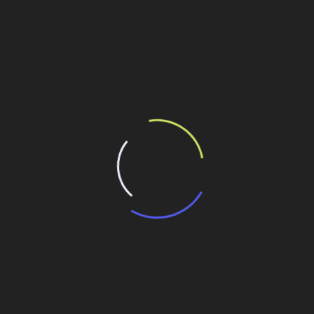
tos@zmb.adv.br
ilhe esse conteúdo
alisa 17 contratos em sete estados
 de parcerias público-privadas
 e a brasileira Aegea têm algo em comum: são
3 bilhões até 2018