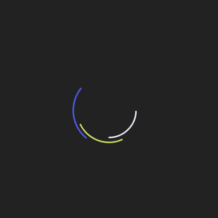
BNDES e Ministério das Cidades projetam
potencial de expansão de linhas de
transporte coletivo da Baixada Santista
13 de julho de 2026