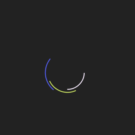
BNDES e Ministério das Cidades projetam
potencial de expansão de linhas de
transporte coletivo da Baixada Santista
13 de julho de 2026