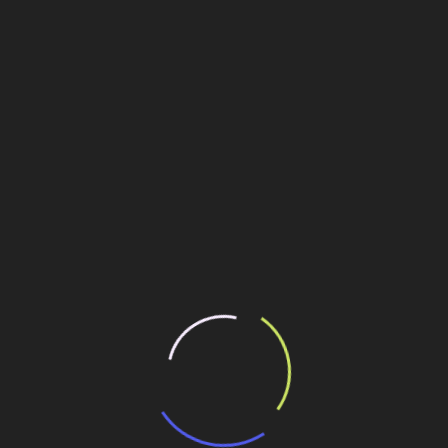
rosso onde as prefeituras assumem a operacionalização do
iros regulados pelo Estado.
co que vai determinar exatamente como vamos operar como o
ercados, com 30 municípios pólo”, disse Vandoni.
tante para adequação de todo o sistema no Vale do Rio
r com mais qualidade a demanda de milhares de pessoas que
ste processo.
icitações no setor”, garantiu.