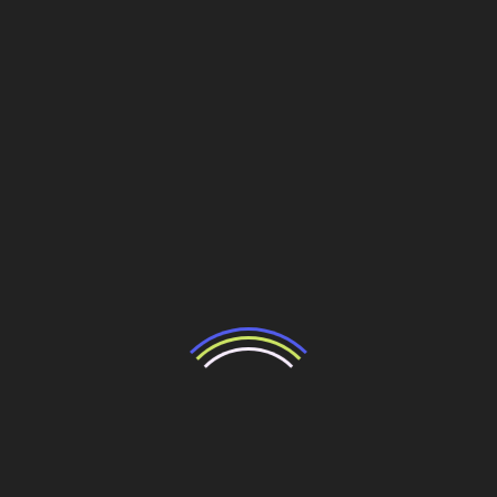
Obras e Mercado
Construção civil mantém projeção
de crescimento de 2,3% em 2025,
apesar dos juros elevados
9 de maio de 2025
Mesmo diante de um cenário de juros elevados, a Câmara
Brasileira da Indústria da Construção (CBIC) informou que
está mantida a projeção de crescimento de
Leia mais