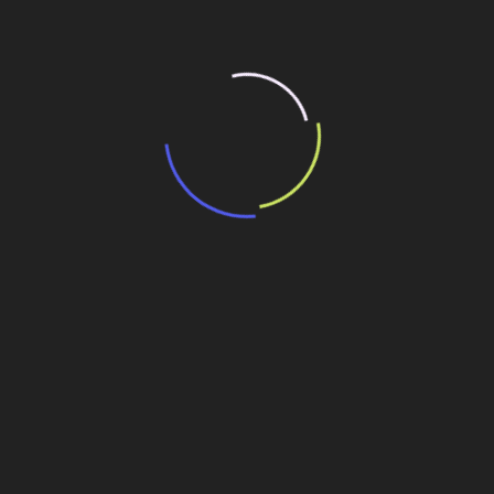
« Prev
1
…
5
6
7
Conheça a trajetória de André
Rebouças