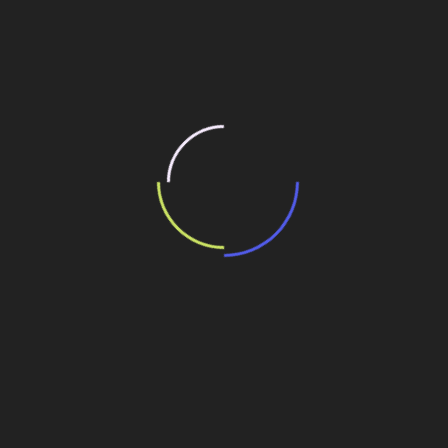
– Volume de escavação – 315.674 m³
– Peso total estimado de tubulação:
Total – 2.450 t
Torres – 750 t
ETDI – 1.600 t
– Número total de equipamentos previstos para serem
montados:
Total – 365
Torres – 45