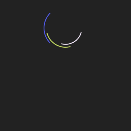
“Incerteza jurídica” adia homologação do
resultado de leilão de reserva
15 de maio de 2026