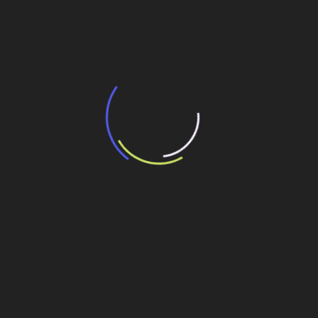
potencial de expansão de linhas de
transporte coletivo da Baixada Santista
13 de julho de 2026
“Incerteza jurídica” adia homologação do
resultado de leilão de reserva