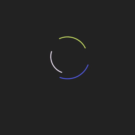
ilhe esse conteúdo
rução de ponte estaiada
indígenas
rras indígenas
da região da UHE Belo Monte
Marinha autoriza canal on shore do porto do