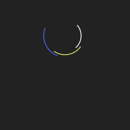
“Retrofit em multivisão”, obra que amplia o
debate sobre o futuro e preservação da
história das cidades. Lançamento da Editora
Senac São Paulo.
13 de março de 2026
Deixe um comentário