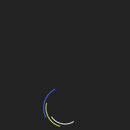
Brasil
Somos uma engrenagem construindo uma vida
melhor
Por que o Brasil está melhor posicionado do que
de costume para lidar com uma desaceleração
global
Crescimento é impulsionado pela força de dois
oceanos
Navegação
Vale anuncia R$1,8 bi até 2023 para
recuperação ambiental e obras em Brumadinho
de
Post
CPTM será um dos palestrantes do Fórum Infra