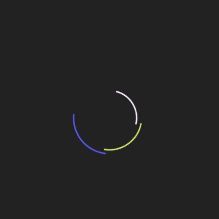
“Incerteza jurídica” adia homologação do
resultado de leilão de reserva
15 de maio de 2026