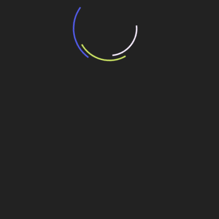
“Incerteza jurídica” adia homologação do
resultado de leilão de reserva
15 de maio de 2026