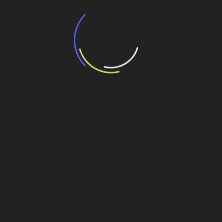
“Incerteza jurídica” adia homologação do
resultado de leilão de reserva
15 de maio de 2026