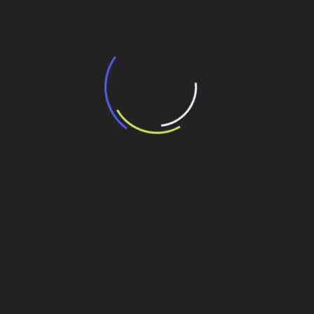
13 de julho de 2026
“Incerteza jurídica” adia homologação do
resultado de leilão de reserva
15 de maio de 2026