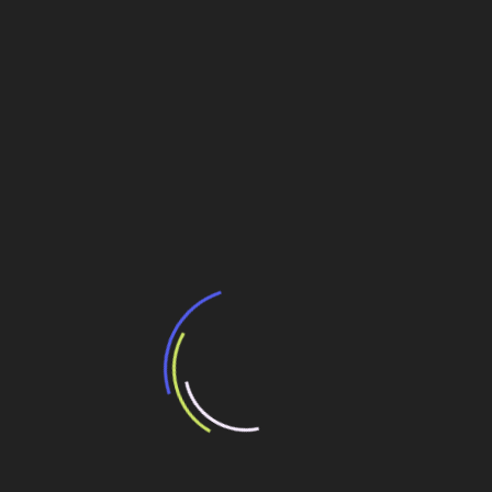
crise de consumo
Crise financeira internacional não afetará
investimentos no pré-sal, segundo ANP
Crise financeira exige nervos de aço
Evento vai enfocar o setor elétrico e as novas
fronteiras globais
Navegação
Tráfego diminui, mas lucro de concessionárias
avança
de
Post
Usina de Estreito é estratégica, diz ministro
Mangabeira Unger