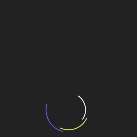
transporte coletivo da Baixada Santista
13 de julho de 2026
“Incerteza jurídica” adia homologação do
resultado de leilão de reserva
15 de maio de 2026