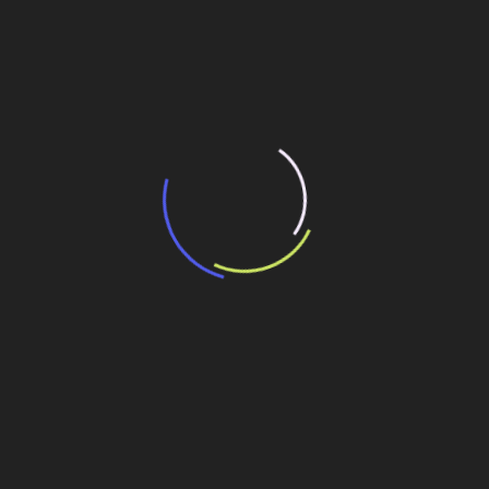
“Incerteza jurídica” adia homologação do
resultado de leilão de reserva
15 de maio de 2026
“Retrofit em multivisão”, obra que amplia o
debate sobre o futuro e preservação da
história das cidades. Lançamento da Editora