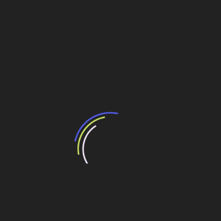
investimento e, rigorosamente fiscalizado, atingirá os
objetivos desejados.
A ideia para contratar obras correntes tratarei, se for o
caso, em outro artigo para a revista
O Empreiteiro
.
*O engenheiro João Antonio del Nero é presidente da
Figueiredo Ferraz Consultoria de Projetos S.A.
Fonte: Padrão
Compartilhe esse conteúdo
Leia Também:
A paralisação do Dnit e a questão dos aditivos
Alcoolduto poderá retirar 1,6 mil caminhões das