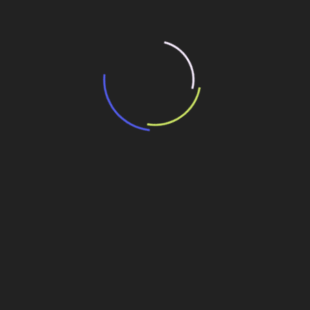
“Retrofit em multivisão”, obra que amplia o
debate sobre o futuro e preservação da
história das cidades. Lançamento da Editora
Senac São Paulo.
13 de março de 2026