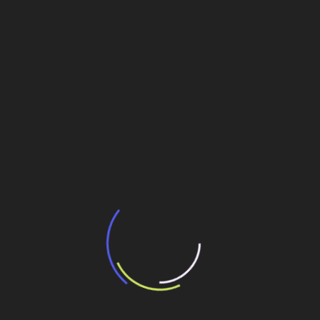
Veja também
BNDES e Ministério das Cidades projetam
potencial de expansão de linhas de
transporte coletivo da Baixada Santista
13 de julho de 2026