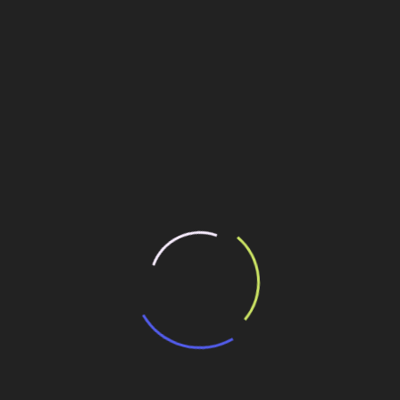
grupo, entrevistas com a área de recursos humanos), além da
esa.
r seu projeto, inédito, constituindo-se em uma ação
egócio da companhia.
ilhe esse conteúdo