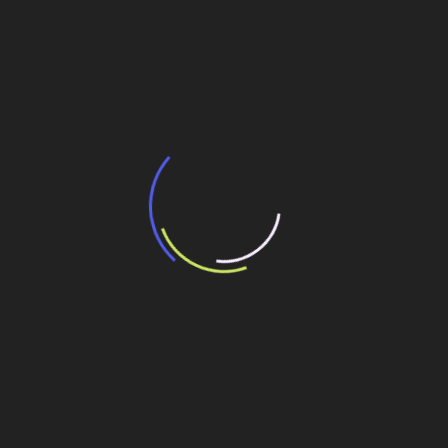
BNDES e Ministério das Cidades projetam
potencial de expansão de linhas de
transporte coletivo da Baixada Santista
13 de julho de 2026