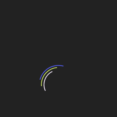
Elemento: 33900000000000 – Aplicacoes Diretas
Órgão: 10 – SECRETARIA MUNICIPAL DE ESTRADAS
DE RODAGEM Unidade: 1 – SECRETARIA MUNICIPAL
DE ESTRADAS DE RODAGEM Complemento do
elemento: 33903042000000 – Ferramentas Recurso:
200 – Recusos proprio Superavit
Compartilhe esse conteúdo
Leia Também:
Registro de preços objetivando a aquisição de
materiais elétricos, hidraúlicos e de construção
Aquisição de materiais de construção para
manutenção de vias públicas