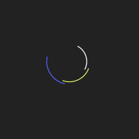
“Incerteza jurídica” adia homologação do
resultado de leilão de reserva
15 de maio de 2026
“Retrofit em multivisão”, obra que amplia o
debate sobre o futuro e preservação da