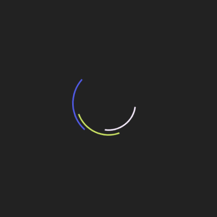
BNDES e Ministério das Cidades projetam
potencial de expansão de linhas de
transporte coletivo da Baixada Santista
13 de julho de 2026