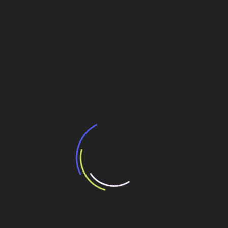
desenvolvimento regional
Prédios inteligentes propiciam retorno mais
rápido de investimento
R$105 bilhões em dez anos para universalizar
serviços
Estados
,
Saneamento
Navegação
Monotrilho ainda provoca controvérsia
de
Hora de pisar no chão
Post
Veja também