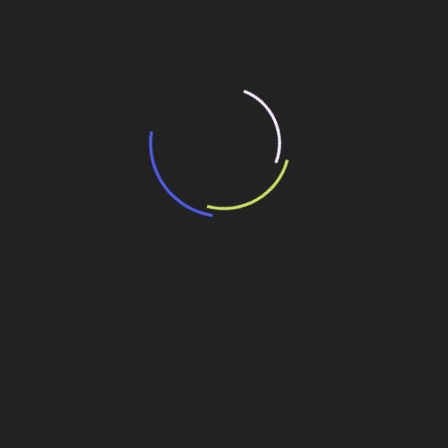
“Retrofit em multivisão”, obra que amplia o
debate sobre o futuro e preservação da
história das cidades. Lançamento da Editora
Senac São Paulo.
13 de março de 2026