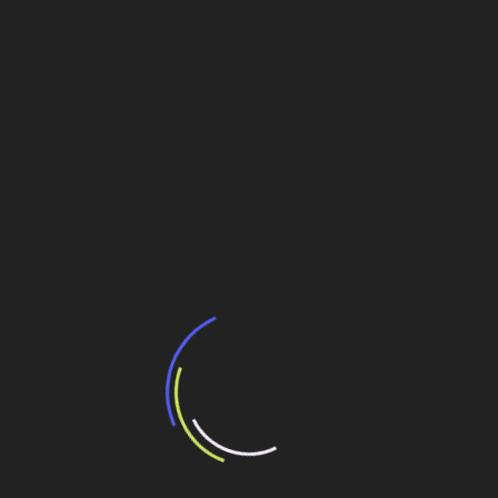
de conexões e componentes eletro-eletrônicos
SOLUÇÃO ELETRO-HIDRÁULICA MULTIPLICA A
EFICIÊNCIA DA MAQUINA
Autobetoneira AM9C3 Ultraeco: Conheça o
lançamento da Schwing-Stetter para a
construção civil
A VEDACIT PRO LANÇA COM EXCLUSIVIDADE O
ADESIVO ELASTOMÉRICO
autobetoneiras
Navegação
São Paulo recebe seminário Brasil em
Desenvolvimento
de