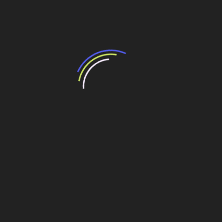
de
GNA II segue em montagem da 1ª turbina no Porto
Post
de Açu
Veja também