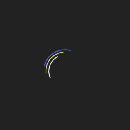
Compartilhe esse conteúdo
Leia Também:
Com avanços no Porto Sul e ferrovia Fiol
I,BAMIN prevê investir mais de US$ 500 mi em
2024
O Megaprojeto de Infraestrutura que
Transforma a Bahia
Bamin ganha leilão da Fiol e vai retomar obra
com investimento de R$ 3,3 bilhões
Bamin consolida projeto depois de ganhar
concessão da Fiol
ferrovia