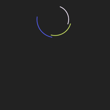
“Retrofit em multivisão”, obra que amplia o
debate sobre o futuro e preservação da
história das cidades. Lançamento da Editora
Senac São Paulo.
13 de março de 2026
Deixe um comentário
Você precisa fazer o
login
para publicar um comentário.