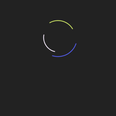
ilhe esse conteúdo
tos em vez de onerar setor
tanos vai prosseguir até 2021
s para metrô e trens regionais
Um prédio de 30 andares erguido em 15 dias